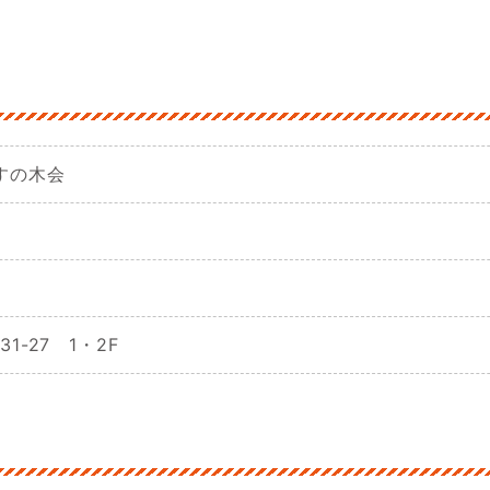
すの木会
1-27 1・2F