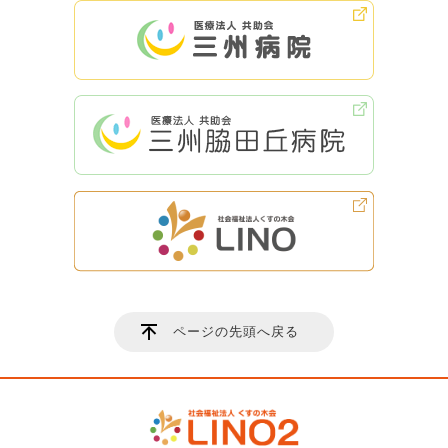
ページの先頭へ戻る