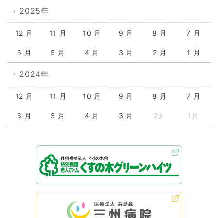
2025年
12 月
11 月
10 月
9 月
8 月
7 月
6 月
5 月
4 月
3 月
2 月
1 月
2024年
12 月
11 月
10 月
9 月
8 月
7 月
6 月
5 月
4 月
3 月
2月
1月