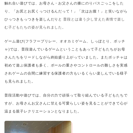
触れ合い遊びでは、お母さん・お父さんの膝にのりバスごっこをした
り、「お尻とお尻くっつけるんだって！」「次はお腹！」と笑いながら
ひっつきもっつきを楽しんだりと
普段とは違う少し甘えた表情で楽し
む子どもたちの姿が見られました。
ゲーム遊び
(
フラフープリレー、オオカミゲーム、しっぽとり、ボッチ
ャ
)
では、普段遊んでいるゲームということもあって子どもたちがお母
さんたちをリードしながら終始盛り上がっていました。またボッチャは
初めて遊ぶ保護者も多く、ボールの重さやコントロールの難しさを実感
されゲームの合間に練習する保護者の方もいるくらい楽しんでいる様子
も見られました。
普段活動や遊びでは、自分の力で頑張って取り組んでいる子どもたちで
すが、お母さんお父さんに甘える可愛らしい姿を見ることができて心が
温まる親子レクリエーション
となりました。